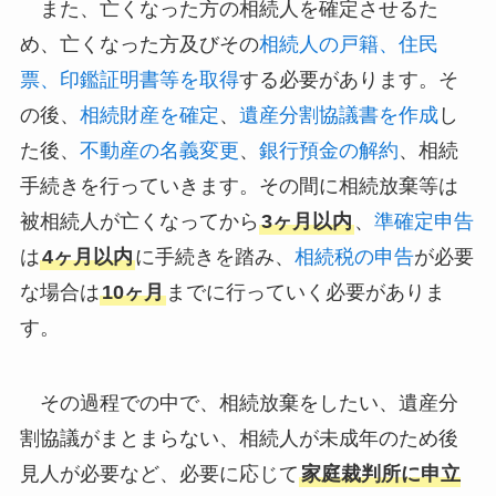
また、亡くなった方の相続人を確定させるた
め、亡くなった方及びその
相続人の戸籍、住民
票、印鑑証明書等を取得
する必要があります。そ
の後、
相続財産を確定
、
遺産分割協議書を作成
し
た後、
不動産の名義変更
、
銀行預金の解約
、相続
手続きを行っていきます。その間に相続放棄等は
被相続人が亡くなってから
3ヶ月以内
、
準確定申告
は
4ヶ月以内
に手続きを踏み、
相続税の申告
が必要
な場合は
10ヶ月
までに行っていく必要がありま
す。
その過程での中で、相続放棄をしたい、遺産分
割協議がまとまらない、相続人が未成年のため後
見人が必要など、必要に応じて
家庭裁判所に申立